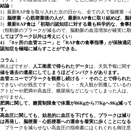
結論：
1）最新RAP食を取り入れた次の日から、全ての人で脳梗塞
2）
脳梗塞・心筋梗塞後の人が、最新RAP食に取り組めば、脳
3）
最新RAP食は
「初期の認知症に対する最も科学的な、食事
（頸動脈のプラークが減るので、脳動脈の血流増加が確実に
してはプラーク以外は考えにくい
）
4）「8ヶ所の血管エコー」と「RAP食の食事指導」が保険
認知症を極端に減らすことができる。
コラム：
例えばですが、
人工衛星で得られたデータ
は、天気予報に関す
値を過去の遺産にしてしまうほどインパクトがあります。
血管エコーでプラークを観察し続ける・・そのことで得られた
できないのが残念です・・恐らく・・先入観が邪魔しているの
アトピーや肥満や高血圧、糖尿病などになってしまった人は、
がりません。
肥満に関して、糖質制限食で体重が86Kgから77Kgへ9Kg
す。
高血圧に関しても、姑息的に血圧を下げても、プラークは減り
は再発し、脳梗塞・心筋梗塞への運命を着実に歩くことになる
プラークを減らせない高血圧の指南書にはくれぐれも御注意