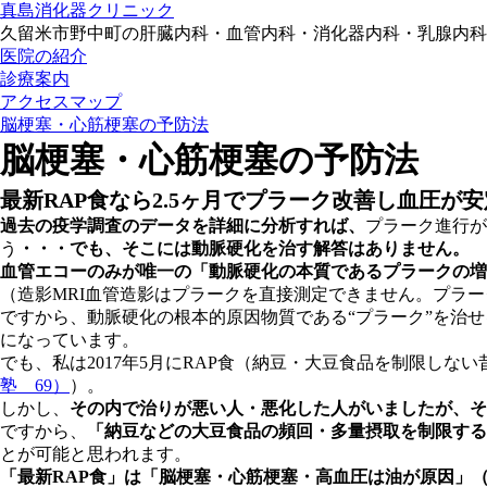
真島消化器クリニック
久留米市野中町の肝臓内科・血管内科・消化器内科・乳腺内科です。電
医院の紹介
診療案内
アクセスマップ
脳梗塞・心筋梗塞の予防法
脳梗塞・心筋梗塞の予防法
最新RAP食なら2.5ヶ月でプラーク改善し血圧が
過去の疫学調査のデータを詳細に分析すれば、
プラーク進行が
う
・・・でも、そこには動脈硬化を治す解答はありません。
血管エコーのみが唯一の「動脈硬化の本質であるプラークの増
（造影MRI血管造影はプラークを直接測定できません。プラ
ですから、動脈硬化の根本的原因物質である“プラーク”を治
になっています。
でも、私は2017年5月にRAP食（納豆・大豆食品を制限しな
塾 69）
）。
しかし、
その内で治りが悪い人・悪化した人がいましたが、そ
ですから、
「納豆などの大豆食品の頻回・多量摂取を制限するこ
とが可能と思われます。
「最新RAP食」は「脳梗塞・心筋梗塞・高血圧は油が原因」