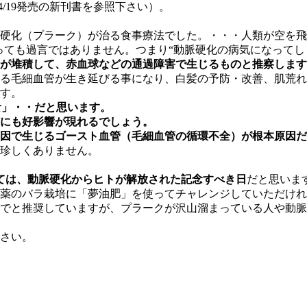
4/19発売の新刊書を参照下さい）。
硬化（プラーク）が治る食事療法でした。・・・人類が空を飛
と言っても過言ではありません。つまり“動脈硬化の病気になって
が堆積して、赤血球などの通過障害で生じるものと推察します
る毛細血管が生き延びる事になり、白髪の予防・改善、肌荒れ
す。
食」・・だと思います。
にも好影響が現れるでしょう。
因で生じるゴースト血管（毛細血管の循環不全）が根本原因だ
珍しくありません。
とっては、動脈硬化からヒトが解放された記念すべき日
だと思いま
薬のバラ栽培に「夢油肥」を使ってチャレンジしていただけれ
）までと推奨していますが、プラークが沢山溜まっている人や動
さい。