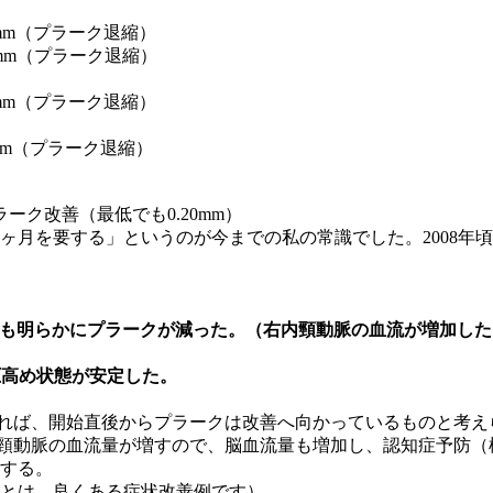
--→3.42 mm（プラーク退縮）
-→2.37 mm（プラーク退縮）
→3.74 mm（プラーク退縮）
-→2.37 mm（プラーク退縮）
ーク改善（最低でも0.20mm）
ヶ月を要する」というのが今までの私の常識でした。2008年
へ0.51mmも明らかにプラークが減った。（右内頸動脈の血流が増加し
 血圧高め状態が安定した。
張れば、開始直後からプラークは改善へ向かっているものと考え
縮し、頸動脈の血流量が増すので、脳血流量も増加し、認知症予
する。
とは、良くある症状改善例です）