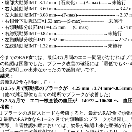
・腹部大動脈IMT=3.12 mm（石灰化）---(A-max)-----→未施行
・右大腿動脈IMT=3.60 mm--------------------------------------
・左大腿動脈IMT=3.08 mm----(F-max)-------------------------
・右鎖骨下動脈IMT=1.53 mm----(S-max)---------------→未施行
・右頸動脈分岐部IMT=4.25 mm-----(C-max)------------------
・右総頸動脈IMT=0.82 mm--------------------------------→未施行
・左頸動脈分岐部IMT=2.62 mm--------------------------------
・左総頸動脈IMT=1.32 mm--------------------------------→未施行
今までのRAP食では、最低3カ月間のエコー間隔がなければプラ
の確認は困難でした。プラーク改善の確認には「最低でも3～4
度の説明しか出来なかったので感慨深いです。
結果：
最新RAP食を開始して・・
1) 2.5ヶ月で頸動脈のプラークが 4.25 mm→3.74 mm
（他の測定部位も全ての場所でプラークが改善した）
2) 2.5カ月で エコー検査後の血圧が 140/72→106/80 へ
考察：
1.プラークの退縮スピードを考慮すると、最新のRAP食で頑
2.最新のRAP食なら1～2ヶ月で内頸動脈のプラークが退
実際、血管性認知症においては、効果が確認出来た症例が存在
（プラークの改善症例では、「ボーとした頭がスッキリした」