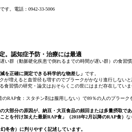
話：0942-33-5006
安定。認知症予防・治療には最適
遅い群（動脈硬化疾患で倒れるまでの時間が遅い群）の食習慣
減を正確に測定できる科学的な物差し」
です。
ークが増えると血管径も増すのでプラークがかなり進行しない
せる食習慣の研究・論文はおそらくこの世にはまだ存在していま
い昔のRAP食：スタチン剤は服用しない）で89％の人のプラー
の大部分の原因が、納豆・大豆食品の頻回または多量摂取であ
とを付け加えた最新RAP食」（2018年2月以降のRAP食）
な
（幻冬舎）に判りやすく記述しています。