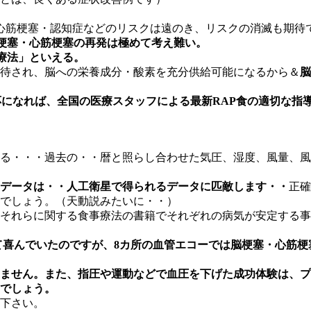
・心筋梗塞・認知症などのリスクは遠のき、リスクの消滅も期待
梗塞・心筋梗塞の再発は極めて考え難い。
療法」
といえる。
期待され、脳への栄養成分・酸素を充分供給可能になるから＆
脳
適応になれば、全国の医療スタッフによる最新RAP食の適切な
る・・・過去の・・暦と照らし合わせた気圧、湿度、風量、風
データは・・人工衛星で得られるデータに匹敵します・・
正確
でしょう。（天動説みたいに・・）
それらに関する食事療法の書籍でそれぞれの病気が安定する事
減って喜んでいたのですが、8カ所の血管エコーでは脳梗塞・心筋
ません。また、指圧や運動などで血圧を下げた成功体験は、プ
でしょう。
下さい。