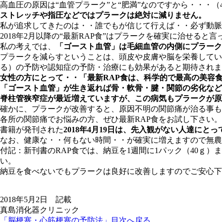
高血圧の原因は“血管プラーク”と“肥満”なのですから・・・（
ストレッチや指圧などではプラークは絶対に減りません。
私が追求してきたのは・・誰でもが信じて行えば・・必ず動脈
2018年2月以降の“最新RAP食”はプラークを確実に治せる
私の考えでは、
「ゴースト血管」は毛細血管の内側にプラーク
プラークを減らすということは、頭皮や皮膚や脳を栄養してい
る）の予防や認知症の予防・治療にも効果があると期待されま
女性の方にとって・・「最新RAP食は、科学的で最高の美容
「ゴースト血管」が生き返れば骨・軟骨・腱・関節の劣化など
脊柱管狭窄症が最近増えていますが、この病気もプラークが原
確かに、プラークが改善すると、原因不明の関節痛が治る事も
各所の関節痛でお悩みの方、ぜひ最新RAP食をお試し下さい。
書籍が発刊された
2018年4月19日は、先入観がない人達に
なお、健康な・・何もない時間・・が確実に増えますので無農
付記：新刊書のRAP食では、納豆を1週間に1パック（40ｇ
い。
納豆を食べないでもプラークは良好に改善しますのでご安心下
2018年5月2日 記載
真島消化器クリニック
「脳梗塞・心筋梗塞の予防法」目次へ戻る