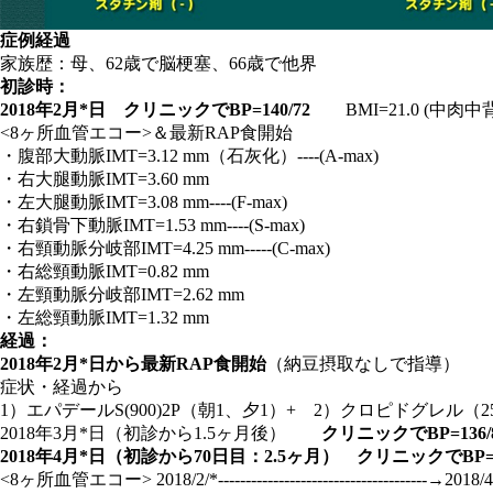
症例経過
家族歴：母、62歳で脳梗塞、66歳で他界
初診時：
2018年2月*日 クリニックでBP=140/72
BMI=21.0 (中肉中背
<8ヶ所血管エコー>＆最新RAP食開始
・腹部大動脈IMT=3.12 mm（石灰化）----(A-max)
・右大腿動脈IMT=3.60 mm
・左大腿動脈IMT=3.08 mm----(F-max)
・右鎖骨下動脈IMT=1.53 mm----(S-max)
・右頸動脈分岐部IMT=4.25 mm-----(C-max)
・右総頸動脈IMT=0.82 mm
・左頸動脈分岐部IMT=2.62 mm
・左総頸動脈IMT=1.32 mm
経過：
2018年2月*日から最新RAP食開始
（納豆摂取なしで指導）
症状・経過から
1）エパデールS(900)2P（朝1、夕1）+ 2）クロピドグレル
2018年3月*日（初診から1.5ヶ月後）
クリニックでBP=136/
2018年4月*日（初診から70日目：2.5ヶ月） クリニックでBP=
<8ヶ所血管エコー> 2018/2/*--------------------------------------→2018/4