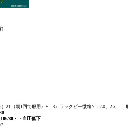
)
（25）2T（朝1回で服用）+ 3）ラックビー微粒N：2.0、2ｘ
80
106/80・・血圧低下
/*